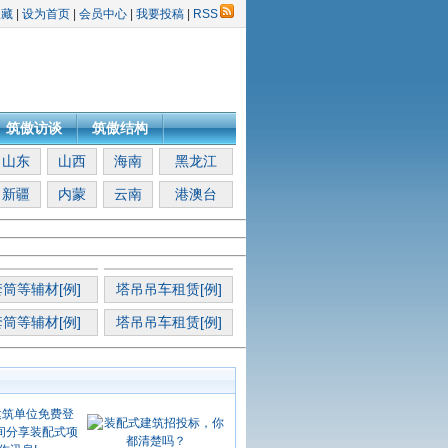
收藏
|
设为首页
|
会员中心
|
我要投稿
|
RSS
筑傲访谈
筑傲结构
山东
山西
海南
黑龙江
新疆
内蒙
云南
港澳台
筒等辅材[例]
塔吊吊车租赁[例]
筒等辅材[例]
塔吊吊车租赁[例]