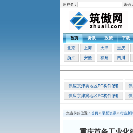
用户名：
密码
首页
资讯
政策
下载
北京
上海
天津
重庆
浙江
安徽
福建
四川
供应京津冀地区PC构件[例]
供
供应京津冀地区PC构件[例]
供
您当前的位置：
首页
>
装配资讯
>
行业新
重庆首条工业化