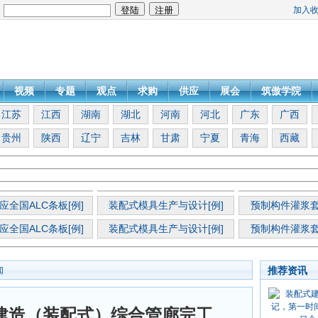
加入
：
视频
专题
观点
求购
供应
展会
筑傲学院
江苏
江西
湖南
湖北
河南
河北
广东
广西
贵州
陕西
辽宁
吉林
甘肃
宁夏
青海
西藏
应全国ALC条板[例]
装配式模具生产与设计[例]
预制构件灌浆套
应全国ALC条板[例]
装配式模具生产与设计[例]
预制构件灌浆套
推荐资讯
闻
建造（装配式）综合管廊完工