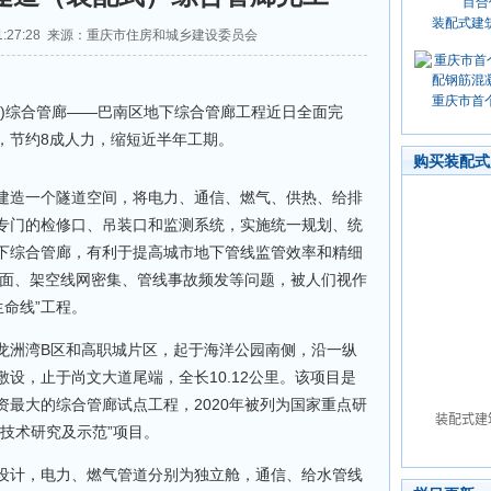
装配式建
0 11:27:28 来源：重庆市住房和城乡建设委员会
重庆市首
)综合管廊——巴南区地下综合管廊工程近日全面完
右，节约8成人力，缩短近半年工期。
购买装配式
造一个隧道空间，将电力、通信、燃气、供热、给排
专门的检修口、吊装口和监测系统，实施统一规划、统
下综合管廊，有利于提高城市地下管线监管效率和精细
路面、架空线网密集、管线事故频发等问题，被人们视作
生命线”工程。
洲湾B区和高职城片区，起于海洋公园南侧，沿一纵
设，止于尚文大道尾端，全长10.12公里。该项目是
最大的综合管廊试点工程，2020年被列为国家重点研
技术研究及示范”项目。
计，电力、燃气管道分别为独立舱，通信、给水管线