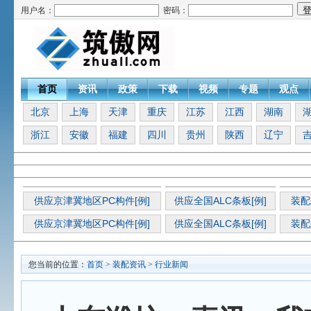
用户名：
密码：
首页
资讯
政策
下载
视频
专题
观点
北京
上海
天津
重庆
江苏
江西
湖南
浙江
安徽
福建
四川
贵州
陕西
辽宁
供应京津冀地区PC构件[例]
供应全国ALC条板[例]
装配
供应京津冀地区PC构件[例]
供应全国ALC条板[例]
装配
您当前的位置：
首页
>
装配资讯
>
行业新闻