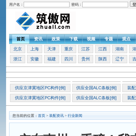
用户名：
密码：
首页
资讯
政策
下载
视频
专题
观点
北京
上海
天津
重庆
江苏
江西
湖南
浙江
安徽
福建
四川
贵州
陕西
辽宁
供应京津冀地区PC构件[例]
供应全国ALC条板[例]
装配
供应京津冀地区PC构件[例]
供应全国ALC条板[例]
装配
您当前的位置：
首页
>
装配资讯
>
行业新闻