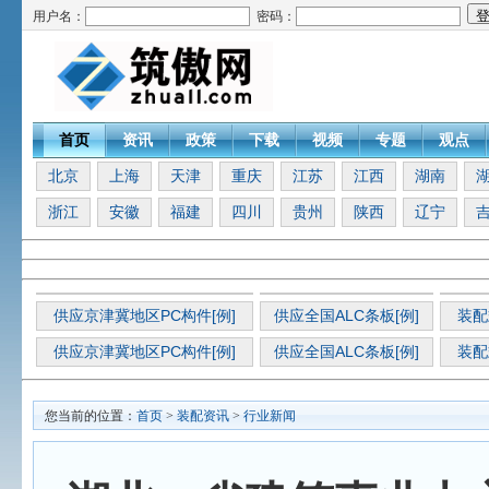
用户名：
密码：
首页
资讯
政策
下载
视频
专题
观点
北京
上海
天津
重庆
江苏
江西
湖南
浙江
安徽
福建
四川
贵州
陕西
辽宁
供应京津冀地区PC构件[例]
供应全国ALC条板[例]
装配
供应京津冀地区PC构件[例]
供应全国ALC条板[例]
装配
您当前的位置：
首页
>
装配资讯
>
行业新闻