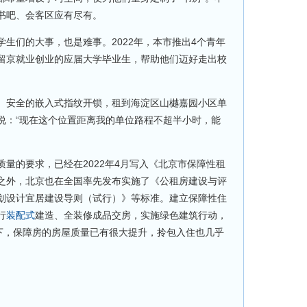
书吧、会客区应有尽有。
们的大事，也是难事。2022年，本市推出4个青年
留京就业创业的应届大学毕业生，帮助他们迈好走出校
安全的嵌入式指纹开锁，租到海淀区山樾嘉园小区单
说：“现在这个位置距离我的单位路程不超半小时，能
的要求，已经在2022年4月写入《北京市保障性租
之外，北京也在全国率先发布实施了《公租房建设与评
划设计宜居建设导则（试行）》等标准。建立保障性住
行
装配式
建造、全装修成品交房，实施绿色建筑行动，
措下，保障房的房屋质量已有很大提升，拎包入住也几乎