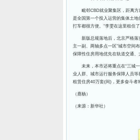
毗邻CBD就业聚集区，距离方
是全国第一个投入运营的集体土地
打车都很方便。”李雯在这里租住
新版总规落地后，北京严格落实总
主一副、两轴多点一区”城市空间
保障性住房用地优先在轨道交通、
未来，本市还将重点在“三城一区
业人群、城市运行服务保障人员等
租赁住房40万套(间)，更多奋斗
（鹿杨）
（来源：新华社）