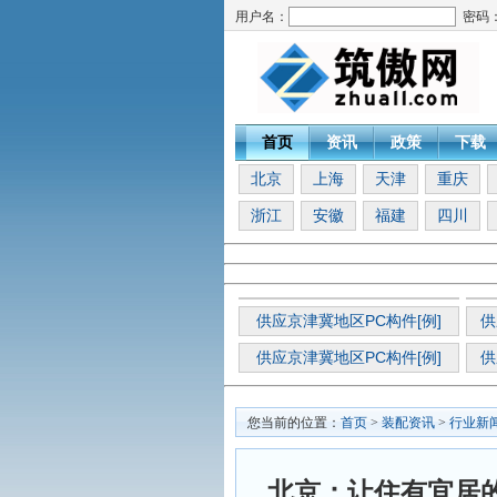
用户名：
密码
首页
资讯
政策
下载
北京
上海
天津
重庆
浙江
安徽
福建
四川
供应京津冀地区PC构件[例]
供
供应京津冀地区PC构件[例]
供
您当前的位置：
首页
>
装配资讯
>
行业新
北京：让住有宜居