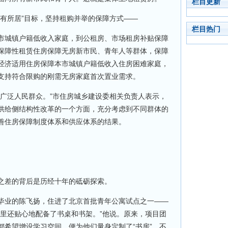
栏目更新
所居”目标，坚持租购并举的保障方式——
栏目热门
城镇户籍低收入家庭，到公租房、市场租房补贴保障
保障性租赁住房保障无房新市民、青年人等群体，保障
经济适用住房保障本市城镇户籍低收入住房困难家庭，
支持符合限购的刚需无房家庭首次置业需求。
泛人民群众。”市住房城乡建设委相关负责人表示，
供给侧结构性改革的一个方面，充分考虑到不同群体的
善住房保障制度体系和供应体系的结果。
差的背后是历经十年的砥砺探索。
业的陈飞扬，住进了北京首批青年公寓试点之一——
厅里还贴心地配备了书桌和书架。”他说。原来，项目团
都希望增设学习空间，便为他们量身定制了“书房”。不