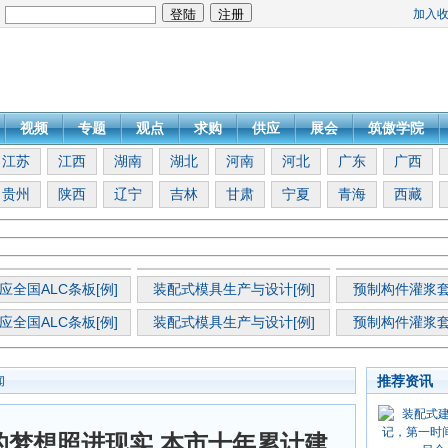
加入
：
视频
专题
观点
求购
供应
展会
筑傲学院
江苏
江西
湖南
湖北
河南
河北
广东
广西
贵州
陕西
辽宁
吉林
甘肃
宁夏
青海
西藏
应全国ALC条板[例]
装配式模具生产与设计[例]
预制构件灌浆套
应全国ALC条板[例]
装配式模具生产与设计[例]
预制构件灌浆套
推荐资讯
闻
的梦想照进现实 本市十年累计建