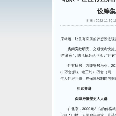
设筹集
时间：2022-11-3
原标题：让住有宜居的梦想照进现实
房间宽敞明亮、交通便利快捷、
进“新家”，陈飞扬激动地说：“住
住有所居，方能安居乐业。201
85万套(间)、竣工约75万套（
年人住房问题，在保障房制度的探
租购并举
保障房覆盖更大人群
在北京，3000元左右的价格就
设收入门槛，无需户籍要求，几乎