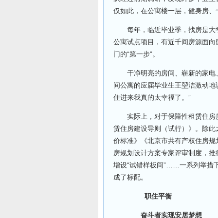
仅如此，在公寓楼一层，健身房、
每年，临近毕业季，找房是大学生
公寓试点项目，有近千间房源面向
门的“第一步”。
干净明亮的房间、崭新的家电、
间公寓的应届毕业生王堃洁激动地
住进来我真的太幸福了。”
实际上，对于保障性租赁住房质量
赁住房建设导则（试行）》。除此
价标准》《北京市共有产权住房规
房规划设计方案专家评审制度，推
增设“试错样板间”……一系列举
成了标配。
职住平衡
奋斗者实现安居梦想