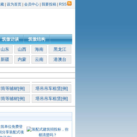
收藏
|
设为首页
|
会员中心
|
我要投稿
|
RSS
筑傲访谈
筑傲结构
山东
山西
海南
黑龙江
新疆
内蒙
云南
港澳台
筒等辅材[例]
塔吊吊车租赁[例]
筒等辅材[例]
塔吊吊车租赁[例]