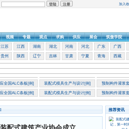
加入
：
视频
专题
观点
求购
供应
展会
筑傲学院
江苏
江西
湖南
湖北
河南
河北
广东
广西
贵州
陕西
辽宁
吉林
甘肃
宁夏
青海
西藏
应全国ALC条板[例]
装配式模具生产与设计[例]
预制构件灌浆套
应全国ALC条板[例]
装配式模具生产与设计[例]
预制构件灌浆套
推荐资讯
闻
装配式建筑产业协会成立