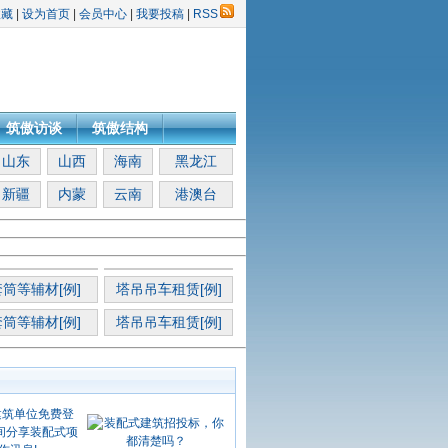
收藏
|
设为首页
|
会员中心
|
我要投稿
|
RSS
筑傲访谈
筑傲结构
山东
山西
海南
黑龙江
新疆
内蒙
云南
港澳台
筒等辅材[例]
塔吊吊车租赁[例]
筒等辅材[例]
塔吊吊车租赁[例]