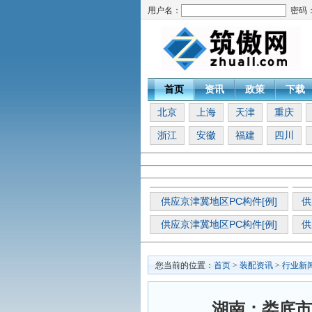
用户名：
密码
首页
资讯
政策
下载
北京
上海
天津
重庆
浙江
安徽
福建
四川
供应京津冀地区PC构件[例]
供
供应京津冀地区PC构件[例]
供
您当前的位置：
首页
>
装配资讯
>
行业新
湖南：娄底市