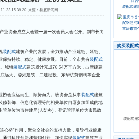
装配式建
11-23 15:39:20 来源：娄底新闻网
重庆市首
产业协会成立大会暨一届一次会员大会召开。副市长向
购买装配式
视
装配式
建筑产业的发展，全力推动产业建链、延链、
业保持持续、稳定、健康发展。目前，全市共有
装配式
元。城镇
装配式
建筑累计完成76.54万平方米，占新建建
、娄底远大、娄湘建筑、二建经投、东华杭萧钢构等企业
业协会应运而生、顺势而为。该协会是从事
装配式
建筑
装修装饰、信息化管理等的相关单位自愿参加组成的地
主管单位为市住建局(人防办)，登记管理单位为市民政
心桥”作用，聚合全社会的支持力量，引导行业健康
用，通过科技创新和营销创新，加快实现
装配式
建筑产业