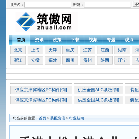
用户名：
密码：
首页
资讯
政策
下载
视频
专题
观点
北京
上海
天津
重庆
江苏
江西
湖南
浙江
安徽
福建
四川
贵州
陕西
辽宁
供应京津冀地区PC构件[例]
供应全国ALC条板[例]
装配
供应京津冀地区PC构件[例]
供应全国ALC条板[例]
装配
您当前的位置：
首页
>
装配资讯
>
行业新闻