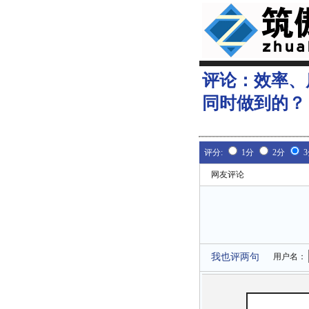
评论：
效率、
同时做到的？
评分:
1分
2分
网友评论
我也评两句
用户名：