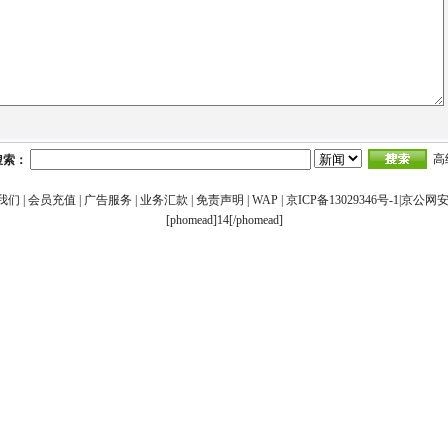
高
搜索：
我们
|
会员充值
|
广告服务
|
业务汇款
|
免责声明
|
WAP
|
京ICP备13029346号-1|京公网安备
[phomead]14[/phomead]